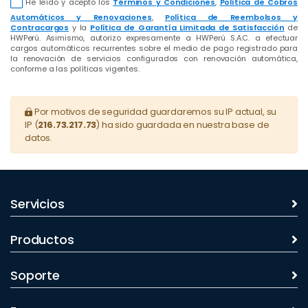
He leído y acepto los
Términos y Condiciones
,
Política de Cobros
Automáticos y Renovaciones
,
Política de Reembolsos y
Contracargos
y la
Política de Garantía Limitada de Satisfacción
de
HWPerú. Asimismo, autorizo expresamente a HWPerú S.A.C. a efectuar
cargos automáticos recurrentes sobre el medio de pago registrado para
la renovación de servicios configurados con renovación automática,
conforme a las políticas vigentes.
Por motivos de seguridad guardaremos su IP actual, su
IP (
216.73.217.73
) ha sido guardada en nuestra base de
datos.
Servicios
Productos
Soporte