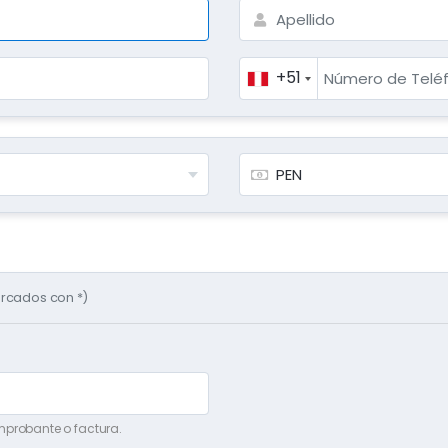
+51
rcados con *)
omprobante o factura.