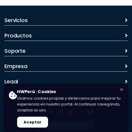
Servicios
Productos
Soporte
Empresa
Legal
×
HWPerú · Cookies
Síganos
Usamos cookies propias y de terceros para mejorar tu
experiencia en nuestro portal. Al continuar navegando,
aceptas su uso.
Aceptar
+51.943 478 792