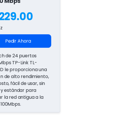
00 Mbps
.229.00
ez
Pedir Ahora
tch de 24 puertos
Mbps TP-Link TL-
D le proporciona una
ón de alto rendimiento,
sto, fácil de usar, sin
s y estándar para
r la red antigua a la
 100Mbps.