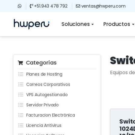
+51.943 478 792
ventas@hwperu.com
Soluciones
Productos
Swit
Categorías
Equipos de
Planes de Hosting
Correos Corporativos
VPS Autogestionado
Servidor Privado
Facturacion Electrónica
Swit
Licencia Antivirus
1024