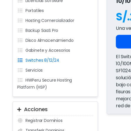
10/1
Licencias Software
Portatiles
S/
Hosting Comercializador
Una v
Backup SaaS Pro
Disco Almacenamiendo
Gabinete y Accesorios
El Swi
Switches 8/12/24
10/100
Servicios
SF1024
soluci
HWPeru Secure Hosting
bajo co
Platform (HSP)
fisura
mejora
red de
Acciones
Registrar Dominios
Transferir Dominios