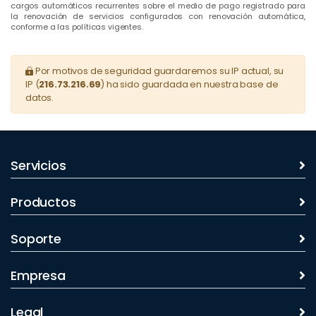
cargos automáticos recurrentes sobre el medio de pago registrado para
la renovación de servicios configurados con renovación automática,
conforme a las políticas vigentes.
Por motivos de seguridad guardaremos su IP actual, su
IP (
216.73.216.69
) ha sido guardada en nuestra base de
datos.
Servicios
Productos
Soporte
Empresa
Legal