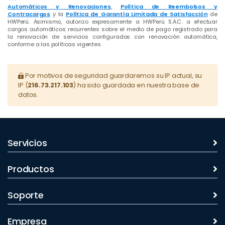
Automáticos y Renovaciones
,
Política de Reembolsos y
Contracargos
y la
Política de Garantía Limitada de Satisfacción
de
HWPerú. Asimismo, autorizo expresamente a HWPerú S.A.C. a efectuar
cargos automáticos recurrentes sobre el medio de pago registrado para
la renovación de servicios configurados con renovación automática,
conforme a las políticas vigentes.
Por motivos de seguridad guardaremos su IP actual, su
IP (
216.73.217.103
) ha sido guardada en nuestra base de
datos.
Servicios
Productos
Soporte
Empresa