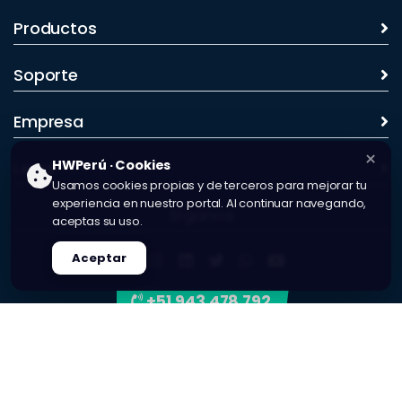
Productos
Soporte
Empresa
×
HWPerú · Cookies
Legal
Usamos cookies propias y de terceros para mejorar tu
experiencia en nuestro portal. Al continuar navegando,
Síganos
aceptas su uso.
Aceptar
+51.943 478 792
Contáctenos