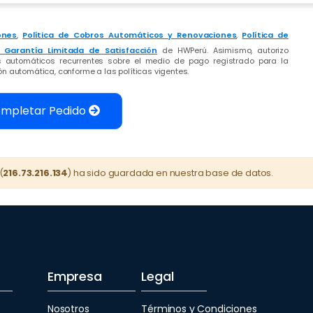
ones
,
Política de Cobros Automáticos y Renovaciones
,
Política de
e Garantía Limitada de Satisfacción
de HWPerú. Asimismo, autorizo
s automáticos recurrentes sobre el medio de pago registrado para la
n automática, conforme a las políticas vigentes.
mpletar Pedido
(
216.73.216.134
) ha sido guardada en nuestra base de datos.
Empresa
Legal
Nosotros
Términos y Condiciones