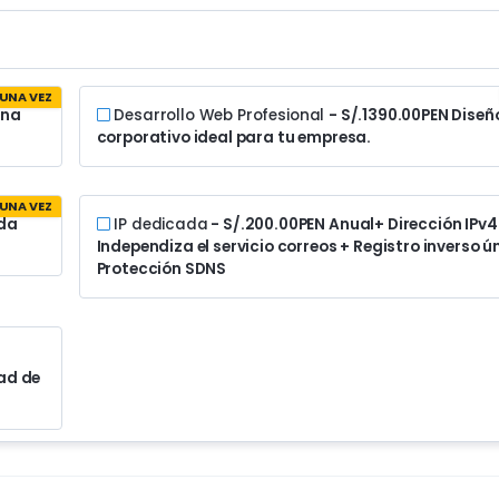
UNA VEZ
una
Desarrollo Web Profesional
- S/.1390.00PEN
Diseñ
corporativo ideal para tu empresa.
UNA VEZ
da
IP dedicada
- S/.200.00PEN Anual
+ Dirección IPv4
Independiza el servicio correos + Registro inverso ú
Protección SDNS
ad de