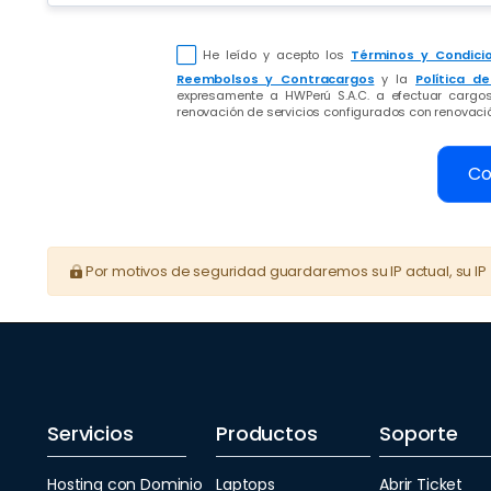
He leído y acepto los
Términos y Condici
Reembolsos y Contracargos
y la
Política d
expresamente a HWPerú S.A.C. a efectuar cargo
renovación de servicios configurados con renovació
Co
Por motivos de seguridad guardaremos su IP actual, su IP 
Servicios
Productos
Soporte
Hosting con Dominio
Laptops
Abrir Ticket