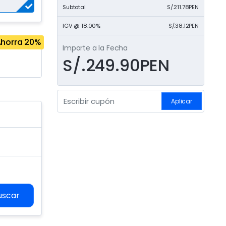
Subtotal
S/.211.78PEN
IGV @ 18.00%
S/.38.12PEN
horra 20%
Importe a la Fecha
S/.249.90PEN
Aplicar
uscar