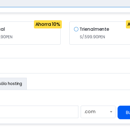
Ahorra 10%
A
ual
Trienalmente
.90PEN
S/.599.90PEN
ólo hosting
.com
B